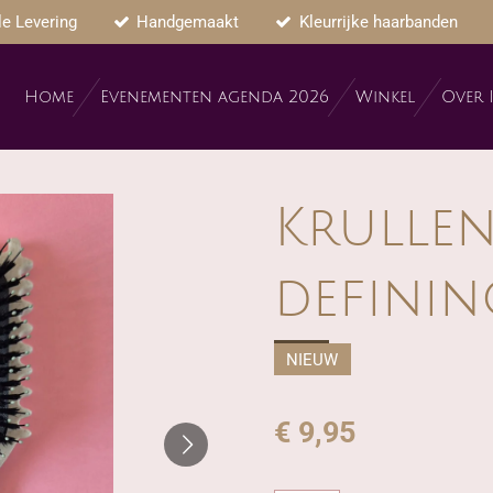
le Levering
Handgemaakt
Kleurrijke haarbanden
Home
Evenementen agenda 2026
Winkel
Over 
Krullen
definin
NIEUW
€ 9,95