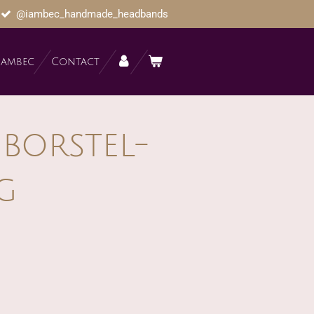
@iambec_handmade_headbands
Iambec
Contact
borstel-
g